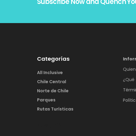
Subscribe Now and Quench Yo
Categorías
Info
Quien
All Inclusive
¿Qué 
Chile Central
Térmi
Norte de Chile
Parques
Políti
Rutas Turísticas
Navegación