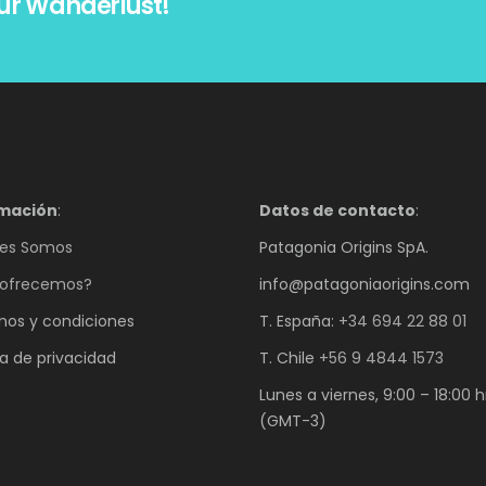
ur Wanderlust!
rmación
:
Datos de contacto
:
es Somos
Patagonia Origins SpA.
ofrecemos?
info@patagoniaorigins.com
nos y condiciones
T. España:
+34 694 22 88 01
ca de privacidad
T. Chile
+56 9 4844 1573
Lunes a viernes, 9:00 – 18:00 h
(GMT-3)